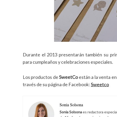
S
e
a
r
c
Durante el 2013 presentarán también su prim
h
para cumpleaños y celebraciones especiales.
f
o
r
Los productos de
SweetCo
están a la venta e
:
través de su página de Facebook:
Sweetco
Sonia Solsona
Sonia Solsona
es redactora especia