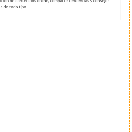
eación de contenidos online, comparte tendencias y consejos
s de todo tipo.