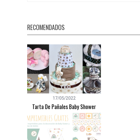
RECOMENDADOS
S
e
a
r
c
h
f
o
r
:
17/05/2022
Tarta De Pañales Baby Shower