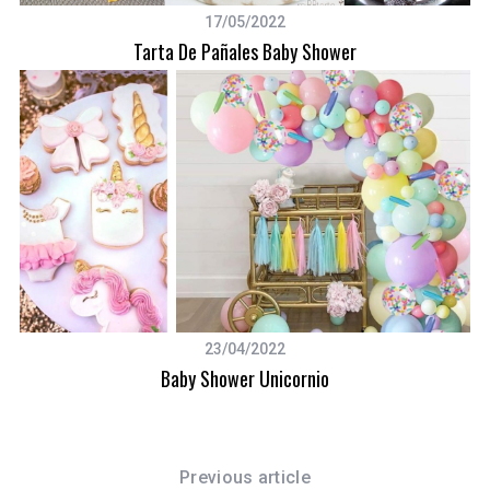
17/05/2022
Tarta De Pañales Baby Shower
S
e
a
r
c
h
23/04/2022
f
Baby Shower Unicornio
o
r
:
Previous article