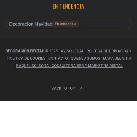
EN TENDENCIA
Decoracion Navidad
DECORACIÓN FIESTAS
© 2025
·
AVISO LEGAL
·
POLÍTICA DE PRIVACIDAD
·
POLÍTICA DE COOKIES
·
CONTACTO
·
QUIENES SOMOS
·
MAPA DEL SITIO
·
RAQUEL SOLSONA · CONSULTORA SEO Y MARKETING DIGITAL
BACK TO TOP