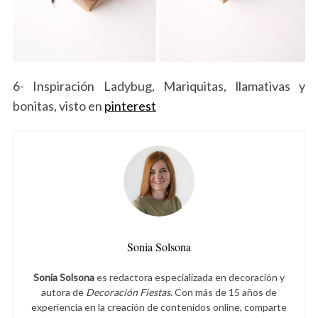
6- Inspiración Ladybug, Mariquitas, llamativas y
bonitas, visto en
pinterest
S
e
Sonia Solsona
a
r
Sonia Solsona
es redactora especializada en decoración y
c
autora de
Decoración Fiestas
. Con más de 15 años de
h
experiencia en la creación de contenidos online, comparte
f