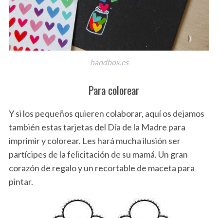
handbox.es
Para colorear
S
Y si los pequeños quieren colaborar, aquí os dejamos
e
también estas tarjetas del Día de la Madre para
a
imprimir y colorear. Les hará mucha ilusión ser
r
partícipes de la felicitación de su mamá. Un gran
c
h
corazón de regalo y un recortable de maceta para
f
pintar.
o
r
: