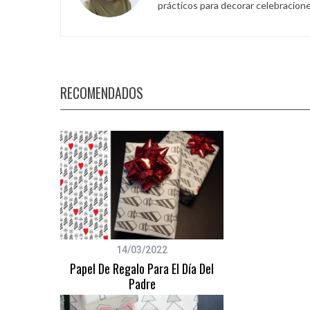
prácticos para decorar celebracione
S
e
RECOMENDADOS
a
r
c
h
f
o
r
:
14/03/2022
Papel De Regalo Para El Día Del
Padre