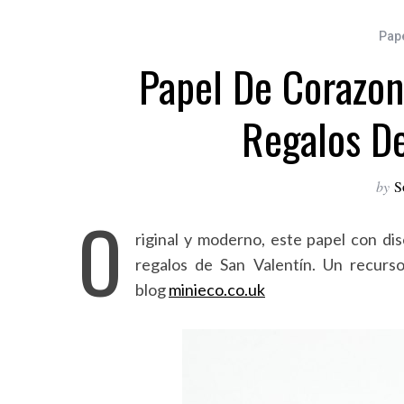
Pape
Papel De Corazon
Regalos De
by
S
O
riginal y moderno, este papel con d
regalos de San Valentín. Un recurs
blog
minieco.co.uk