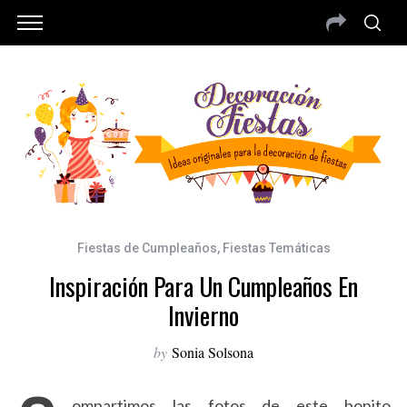
Fiestas de Cumpleaños
,
Fiestas Temáticas
Inspiración Para Un Cumpleaños En
Invierno
by
Sonia Solsona
ompartimos las fotos de este bonito