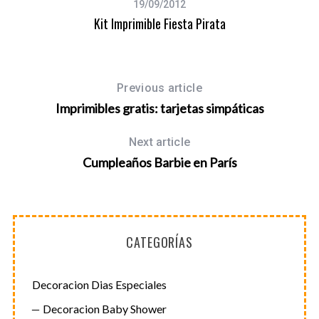
19/09/2012
Kit Imprimible Fiesta Pirata
S
Previous article
e
Imprimibles gratis: tarjetas simpáticas
a
r
Next article
c
Cumpleaños Barbie en París
h
f
o
r
:
CATEGORÍAS
Decoracion Dias Especiales
Decoracion Baby Shower