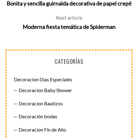
Bonita y sencilla guirnalda decorativa de papel crepé
Next article
S
e
Moderna fiesta temática de Spiderman
a
r
c
h
f
CATEGORÍAS
o
r
Decoracion Dias Especiales
:
Decoracion Baby Shower
Decoracion Bautizos
Decoración bodas
Decoracion Fin de Año