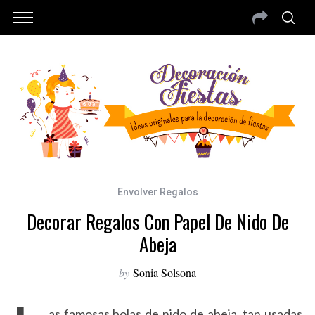
Envolver Regalos
Decorar Regalos Con Papel De Nido De
Abeja
by
Sonia Solsona
as famosas bolas de nido de abeja, tan usadas