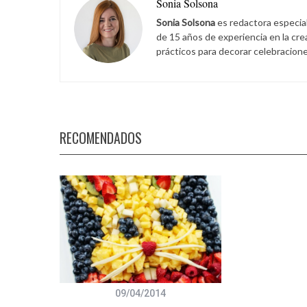
Sonia Solsona
Sonia Solsona
es redactora especia
de 15 años de experiencia en la cr
prácticos para decorar celebracione
S
e
a
r
c
RECOMENDADOS
h
f
o
r
:
09/04/2014