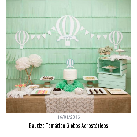
a
r
c
h
f
o
r
:
16/01/2016
Bautizo Temático Globos Aerostáticos