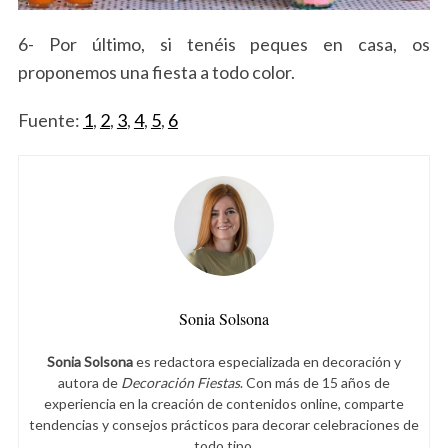
6- Por último, si tenéis peques en casa, os
proponemos una fiesta a todo color.
Fuente:
1
,
2
,
3
,
4
,
5
,
6
S
e
a
r
c
Sonia Solsona
h
f
Sonia Solsona
es redactora especializada en decoración y
o
autora de
Decoración Fiestas
. Con más de 15 años de
r
experiencia en la creación de contenidos online, comparte
:
tendencias y consejos prácticos para decorar celebraciones de
todo tipo.