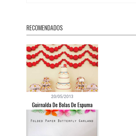
RECOMENDADOS
S
e
a
r
c
h
f
o
r
:
20/05/2013
Guirnalda De Bolas De Espuma