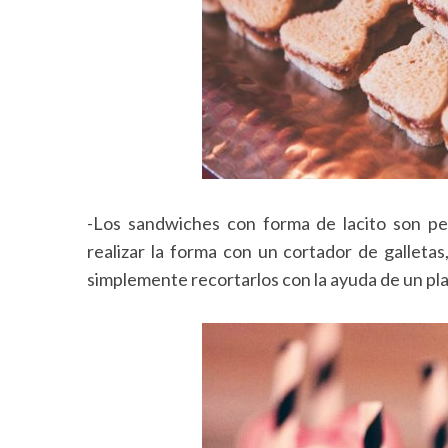
S
e
a
r
c
h
-Los sandwiches con forma de lacito son pe
f
realizar la forma con un cortador de galleta
o
simplemente recortarlos con la ayuda de un plan
r
: