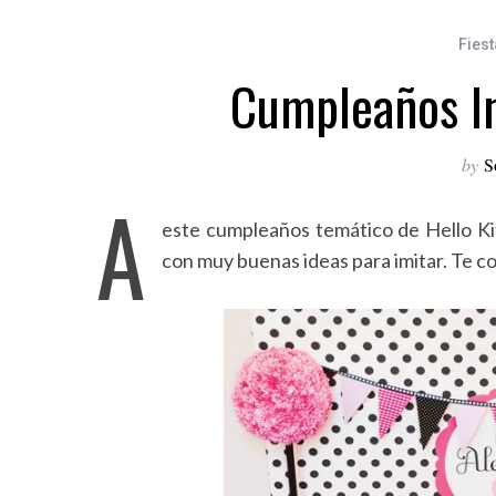
Fiest
Cumpleaños Inf
by
S
A
este cumpleaños temático de Hello Kitty
con muy buenas ideas para imitar. Te c