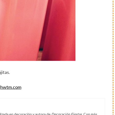
jitas.
n
hwtm.com
lizada en decoración y autora de
Decoración Fiestas
. Con más