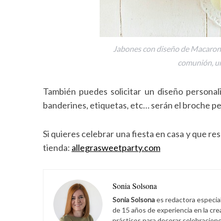
Jabones con diseño de Macaron, 
comunión, u
También puedes solicitar un diseño personali
banderines, etiquetas, etc… serán el broche p
Si quieres celebrar una fiesta en casa y que res
tienda:
allegrasweetparty.com
Sonia Solsona
Sonia Solsona
es redactora especia
de 15 años de experiencia en la cr
prácticos para decorar celebracione