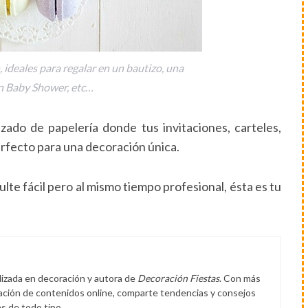
ideales para regalar en un bautizo, una
n Baby Shower, etc…
zado de papelería donde tus invitaciones, carteles,
erfecto para una decoración única.
ulte fácil pero al mismo tiempo profesional, ésta es tu
lizada en decoración y autora de
Decoración Fiestas
. Con más
eación de contenidos online, comparte tendencias y consejos
s de todo tipo.