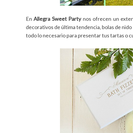
En
Allegra Sweet Party
nos ofrecen un exten
decorativos de última tendencia, bolas de nido
S
todo lo necesario para presentar tus tartas o 
e
a
r
c
h
f
o
r
: