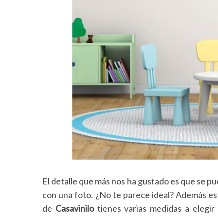
S
e
a
r
c
h
f
o
r
:
El detalle que más nos ha gustado es que se p
con una foto. ¿No te parece ideal? Además est
de
Casavinilo
tienes varias medidas a elegir