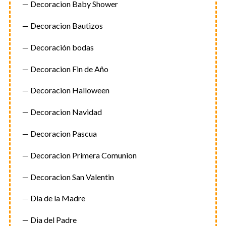
Decoracion Baby Shower
r
c
Decoracion Bautizos
h
f
Decoración bodas
o
r
Decoracion Fin de Año
:
Decoracion Halloween
Decoracion Navidad
Decoracion Pascua
Decoracion Primera Comunion
Decoracion San Valentin
Dia de la Madre
Dia del Padre