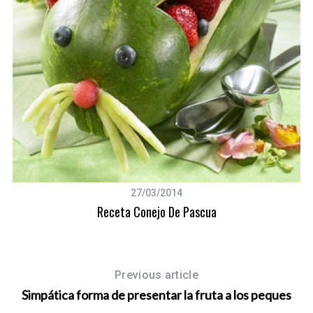
S
e
a
r
c
27/03/2014
h
Receta Conejo De Pascua
f
o
r
:
Previous article
Simpática forma de presentar la fruta a los peques