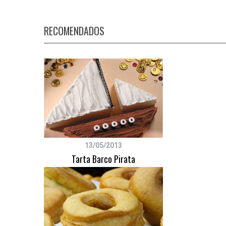
RECOMENDADOS
S
e
a
r
c
h
f
o
r
13/05/2013
:
Tarta Barco Pirata