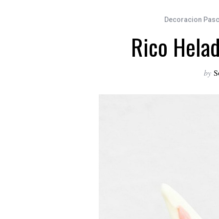
Decoracion Pas
Rico Helad
by
S