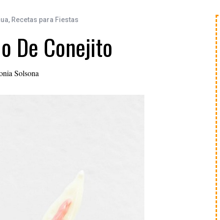
cua
,
Recetas para Fiestas
o De Conejito
onia Solsona