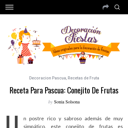
Decoracion Pascua
,
Recetas de Fruta
Receta Para Pascua: Conejito De Frutas
by
Sonia Solsona
U
n postre rico y sabroso además de muy
simpático, este conejito de frutas es