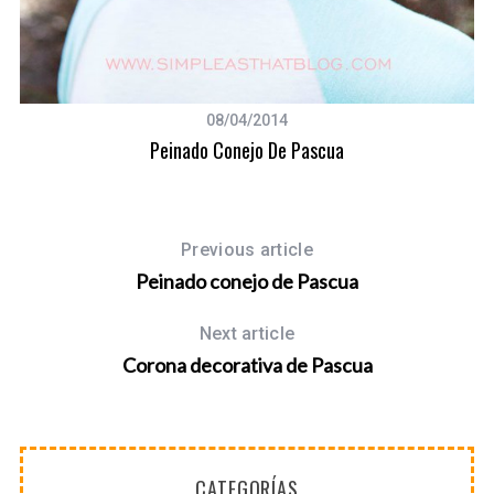
08/04/2014
S
Peinado Conejo De Pascua
e
a
r
c
h
Previous article
f
Peinado conejo de Pascua
o
r
Next article
:
Corona decorativa de Pascua
CATEGORÍAS