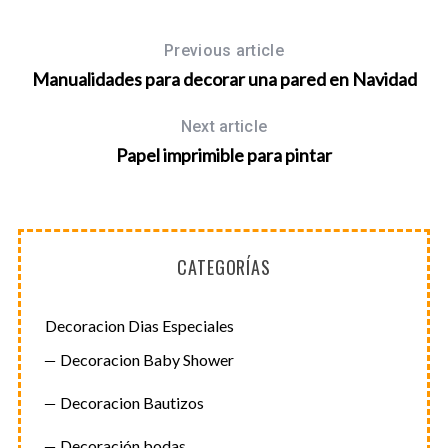
S
Previous article
e
Manualidades para decorar una pared en Navidad
a
r
Next article
c
h
Papel imprimible para pintar
f
o
r
:
CATEGORÍAS
Decoracion Dias Especiales
Decoracion Baby Shower
Decoracion Bautizos
Decoración bodas