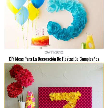
S
e
a
r
c
h
26/11/2012
f
DIY Ideas Para La Decoración De Fiestas De Cumpleaños
o
r
: