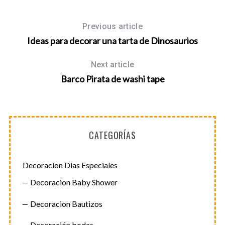
Previous article
Ideas para decorar una tarta de Dinosaurios
Next article
Barco Pirata de washi tape
CATEGORÍAS
S
e
Decoracion Dias Especiales
a
Decoracion Baby Shower
r
c
Decoracion Bautizos
h
f
Decoración bodas