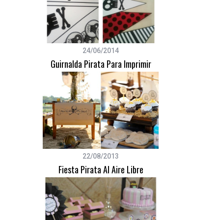
S
24/06/2014
e
Guirnalda Pirata Para Imprimir
a
r
c
h
f
o
r
:
22/08/2013
Fiesta Pirata Al Aire Libre