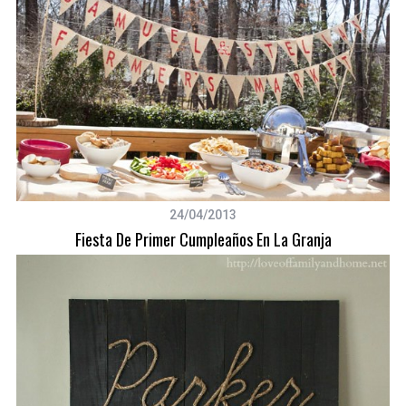
S
24/04/2013
e
Fiesta De Primer Cumpleaños En La Granja
a
r
c
h
f
o
r
: