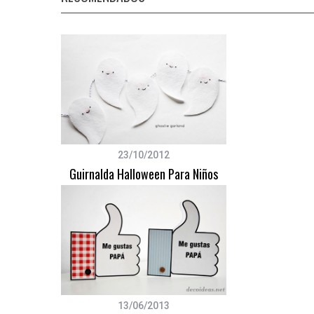
S
e
a
r
c
h
23/10/2012
f
Guirnalda Halloween Para Niños
o
r
:
13/06/2013