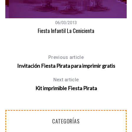
06/03/2013
S
Fiesta Infantil La Cenicienta
e
a
r
c
Previous article
h
Invitación Fiesta Pirata para imprimir gratis
f
o
Next article
r
Kit imprimible Fiesta Pirata
:
CATEGORÍAS