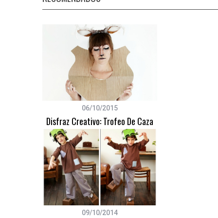
S
e
a
r
c
h
06/10/2015
f
Disfraz Creativo: Trofeo De Caza
o
r
:
09/10/2014