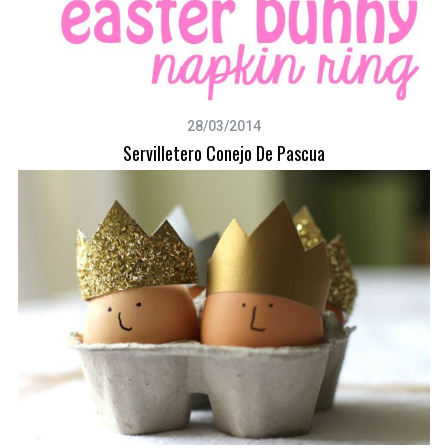
28/03/2014
Servilletero Conejo De Pascua
S
e
a
r
c
h
f
o
r