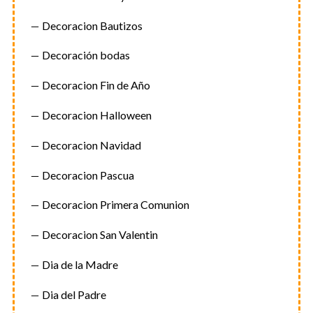
Decoracion Bautizos
Decoración bodas
Decoracion Fin de Año
Decoracion Halloween
S
Decoracion Navidad
e
a
Decoracion Pascua
r
c
Decoracion Primera Comunion
h
f
Decoracion San Valentin
o
r
Dia de la Madre
:
Dia del Padre