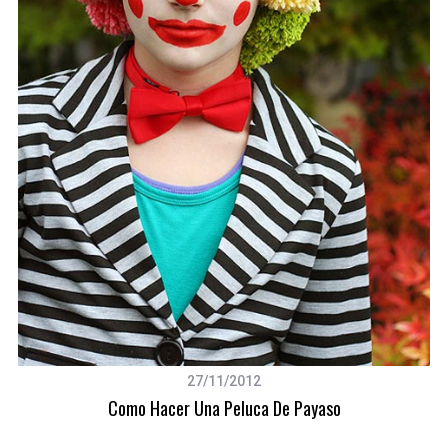
S
e
a
r
c
h
f
27/11/2012
o
Como Hacer Una Peluca De Payaso
r
: