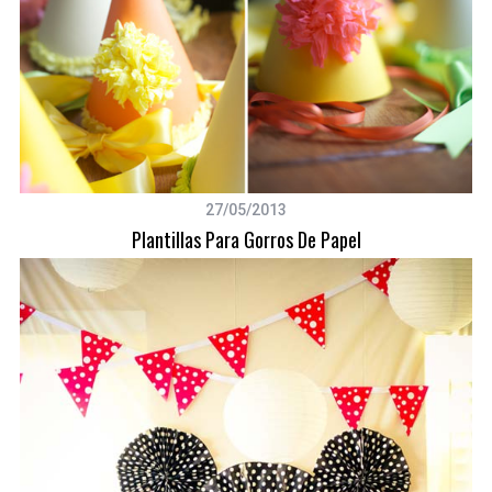
f
o
r
:
27/05/2013
Plantillas Para Gorros De Papel